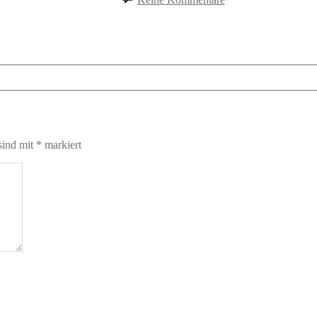
67
Pranks
sind mit
*
markiert