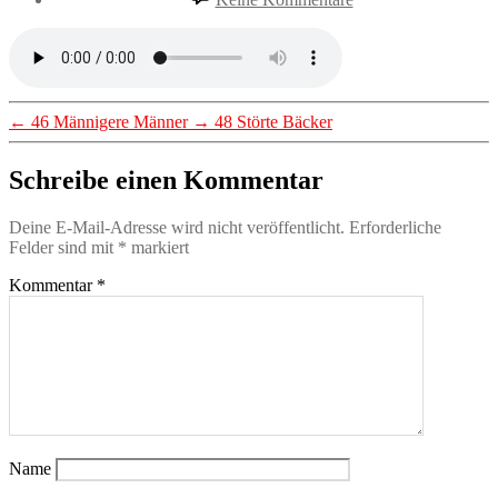
47
Drei
Chinesen
mit
dem
Kontrabass
←
46 Männigere Männer
→
48 Störte Bäcker
Schreibe einen Kommentar
Deine E-Mail-Adresse wird nicht veröffentlicht.
Erforderliche
Felder sind mit
*
markiert
Kommentar
*
Name