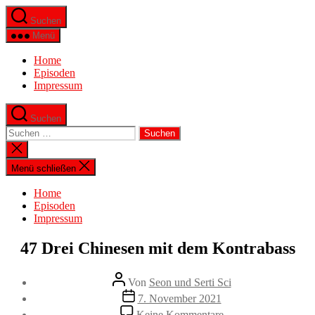
Direkt
Suchen
zum
Inhalt
Menü
wechseln
Home
Episoden
Impressum
Suchen
Suche
nach:
Suche
schließen
Menü schließen
Home
Episoden
Impressum
47 Drei Chinesen mit dem Kontrabass
Beitragsautor
Von
Seon und Serti Sci
Beitragsdatum
7. November 2021
zu
Keine Kommentare