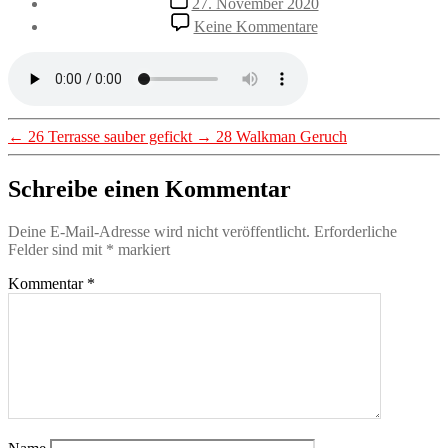
27. November 2020
zu
Keine Kommentare
27
Türke
wohnt
neben
einem
deutschen
←
26 Terrasse sauber gefickt
→
28 Walkman Geruch
Arzt
Schreibe einen Kommentar
Deine E-Mail-Adresse wird nicht veröffentlicht.
Erforderliche
Felder sind mit
*
markiert
Kommentar
*